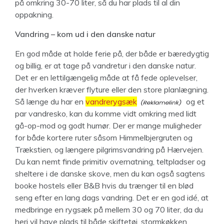
på omkring 30-70 liter, så du har plads til al din
oppakning.
Vandring – kom ud i den danske natur
En god måde at holde ferie på, der både er bæredygtig
og billig, er at tage på vandretur i den danske natur.
Det er en lettilgængelig måde at få fede oplevelser,
der hverken kræver flyture eller den store planlægning.
Så længe du har en
vandrerygsæk
og et
par vandresko, kan du komme vidt omkring med lidt
gå-op-mod og godt humør. Der er mange muligheder
for både kortere ruter såsom Himmelbjergruten og
Trækstien, og længere pilgrimsvandring på Hærvejen.
Du kan nemt finde primitiv overnatning, teltpladser og
sheltere i de danske skove, men du kan også sagtens
booke hostels eller B&B hvis du trænger til en blød
seng efter en lang dags vandring. Det er en god idé, at
medbringe en rygsæk på mellem 30 og 70 liter, da du
heri vil have plads til både skiftetøj, stormkøkken,