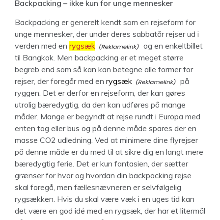
Backpacking – ikke kun for unge mennesker
Backpacking er generelt kendt som en rejseform for
unge mennesker, der under deres sabbatår rejser ud i
verden med en
rygsæk
og en enkeltbillet
til Bangkok. Men backpacking er et meget større
begreb end som så kan kan betegne alle former for
rejser, der foregår med en
rygsæk
på
ryggen. Det er derfor en rejseform, der kan gøres
utrolig bæredygtig, da den kan udføres på mange
måder. Mange er begyndt at rejse rundt i Europa med
enten tog eller bus og på denne måde spares der en
masse CO2 udledning. Ved at minimere dine flyrejser
på denne måde er du med til at sikre dig en langt mere
bæredygtig ferie. Det er kun fantasien, der sætter
grænser for hvor og hvordan din backpacking rejse
skal foregå, men fællesnævneren er selvfølgelig
rygsækken. Hvis du skal være væk i en uges tid kan
det være en god idé med en rygsæk, der har et litermål