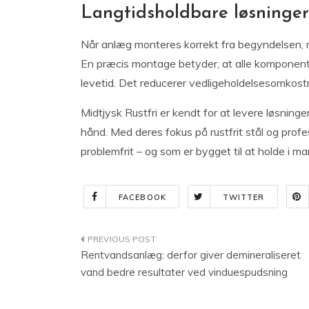
Langtidsholdbare løsninger 
Når anlæg monteres korrekt fra begyndelsen, m
En præcis montage betyder, at alle komponente
levetid. Det reducerer vedligeholdelsesomkostn
Midtjysk Rustfri er kendt for at levere løsninger
hånd. Med deres fokus på rustfrit stål og prof
problemfrit – og som er bygget til at holde i m
FACEBOOK
TWITTER
Indlægsnavigation
Rentvandsanlæg: derfor giver demineraliseret
vand bedre resultater ved vinduespudsning