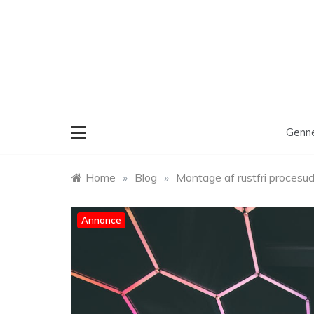
Skip
to
content
Genne
Home
»
Blog
»
Montage af rustfri procesuds
Annonce