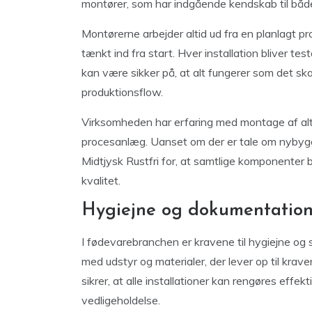
montører, som har indgående kendskab til båd
Montørerne arbejder altid ud fra en planlagt pro
tænkt ind fra start. Hver installation bliver t
kan være sikker på, at alt fungerer som det ska
produktionsflow.
Virksomheden har erfaring med montage af alt f
procesanlæg. Uanset om der er tale om nybygge
Midtjysk Rustfri for, at samtlige komponenter
kvalitet.
Hygiejne og dokumentation 
I fødevarebranchen er kravene til hygiejne og
med udstyr og materialer, der lever op til krav
sikrer, at alle installationer kan rengøres effekt
vedligeholdelse.