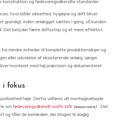
e konstruktion og fødevaregodkendte standarder.
ces, hvor både sikkerhed, hygiejne og drift bliver
estet grundigt, inden anlægget sættes i gang, så kunden
l. Det betyder færre driftsstop og et mere effektivt
ra mindre enheder til komplette produktionslinjer og
ri eller udvidelse af eksisterende anlæg, sørger
 bliver monteret med høj præcision og dokumenteret
i fokus
 sporbarhed høje. Derfor udføres alt montagearbejde
ene om
fødevaregodkendt rustfri stål
. Det
ivt og tåler de kemikalier, der bruges til daglig