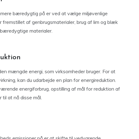
 mere bæredygtig på er ved at vælge miljøvenlige
r fremstillet af genbrugsmaterialer, brug af lim og blæk
f bæredygtige materialer.
uktion
r den mængde energi, som virksomheder bruger. For at
kning, kan du udarbejde en plan for energireduktion.
rende energiforbrug, opstilling af mål for reduktion af
til at nå disse mål.
heds emissioner på er at skifte til vedvarende