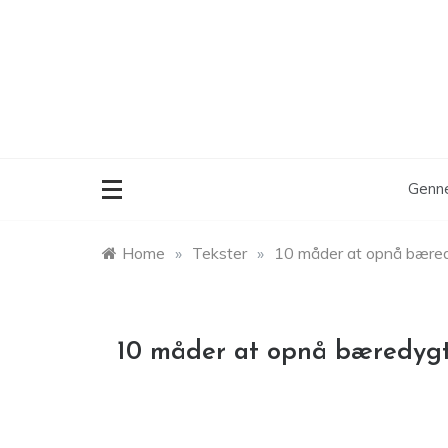
Skip
to
content
Genne
Home
»
Tekster
»
10 måder at opnå bæred
10 måder at opnå bæredygt