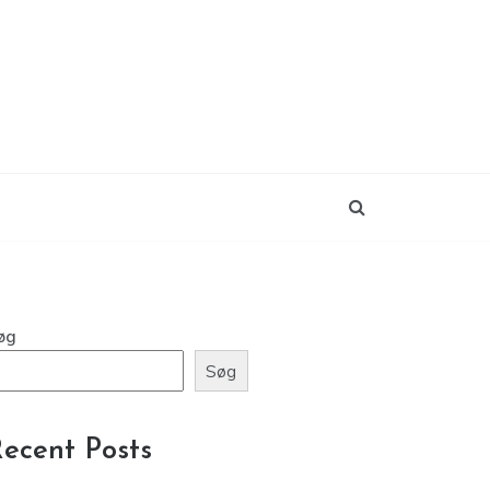
øg
Søg
ecent Posts