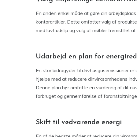
En anden enkel måde at gøre din arbejdsplads
kontorartikler. Dette omfatter valg af produkte
med lavt udslip og valg af møbler fremstillet a
Udarbejd en plan for energired
En stor bidragyder til drivhusgasemissioner e
hjælpe med at reducere dinvirksomhedens indvir
Denne plan bør omfatte en vurdering af dit nuvæ
forbruget og gennemførelse af foranstaltninger 
Skift til vedvarende energi
En af de bedste måder at reducere din virksom