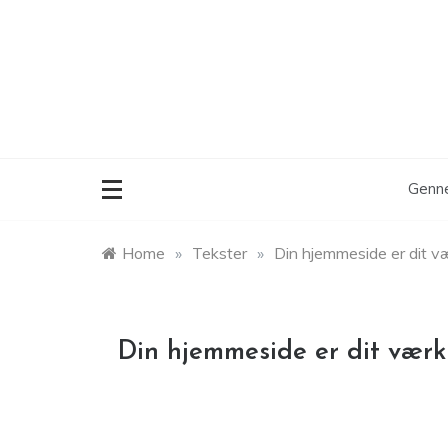
Skip
to
content
Genne
Home
»
Tekster
»
Din hjemmeside er dit v
Din hjemmeside er dit værk