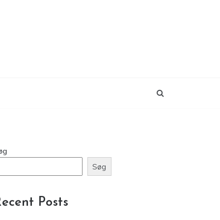
øg
Søg
ecent Posts