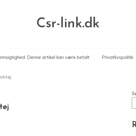
Csr-link.dk
msigtighed: Denne artikel kan være betalt
Privatlivspolitik
ærktøj
S
tøj
R