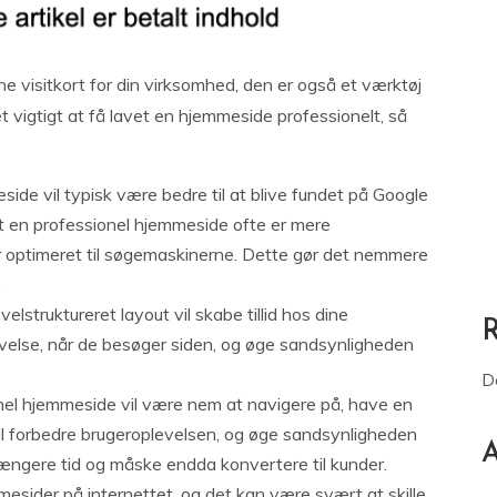
e visitkort for din virksomhed, den er også et værktøj
det vigtigt at få lavet en hjemmeside professionelt, så
ide vil typisk være bedre til at blive fundet på Google
t en professionel hjemmeside ofte er mere
 er optimeret til søgemaskinerne. Dette gør det nemmere
.
velstruktureret layout vil skabe tillid hos dine
velse, når de besøger siden, og øge sandsynligheden
D
nel hjemmeside vil være nem at navigere på, have en
vil forbedre brugeroplevelsen, og øge sandsynligheden
A
 længere tid og måske endda konvertere til kunder.
sider på internettet, og det kan være svært at skille