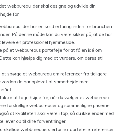
et webbureau, der skal designe og udvikle din
højde for:
webbureau, der har en solid erfaring inden for branchen
under. På denne måde kan du være sikker på, at de har
t levere en professionel hjemmeside.
e på et webbureaus portefølje for at få en idé om
. Dette kan hjælpe dig med at vurdere, om deres stil
 at spørge et webbureau om referencer fra tidligere
 hvordan de har oplevet at samarbejde med
pnået.
g faktor at tage højde for, når du vælger et webbureau.
flere forskellige webbureauer og sammenligne priserne,
gså at kvaliteten skal være i top, så du ikke ender med
 lever op til dine forventninger.
orskellige webbureauers erfaring, portefølje, referencer